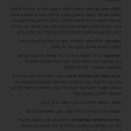
לסלמונלה.
–
חלב-
ישנם שני סוגי רגישות לחלב: ראשון הוא אי סבילות ללקטוז
(הסוכר העיקרי המצוי בחלב), הנובע מחוסר באנזים המפרק אותו.
הרגישות השנייה היא רגישות לחלבון החלב ילדים עם רגישות כזו
אינם יכולים לאכול מוצרים שיש בהם חלב פרה בכלל, אך יכולים
לינוק חלב אם או לאכול תחליף חלב אם צמחי על בסיס סויה.
–
בוטנים-
יש להימנע מאכילת מוצרים הכוליים בוטנים, כמו
חמאת בוטנים ואפילו במבה עד גיל שנה.
–
שומשום
– כדאי לחכות איתו עד גיל שמונה חודשים לפחות,
כיוון שנרשם בארץ אחוז גבוה יחסית של תגובות אלרגיות
לשומשום ולמוצריו. (טחינה למשל)
-חיטה ומוצרים המכילים חיטה
-בעבר הומלץ להימנע ממוצרים
אלה עד גיל שנה, אך ההמלצות החדשות ממליצות לחשוף את
התינוק למוצרי חיטה כבר מגיל חצי שנה, תחילה בדייסות לתינוק
ובהמשך ללחם, קוסקוס ועוד.
-דגים
– אפשר לתת דגים מגיל שנה ואילך בלבד.
–
דבש
-ניתן להוסיף רק מגיל שנה, עקב חשש מבוטוליזם.
–
פירות טרופיים ואפרסקים-
פירות כמו מנגו, אננס, פפאיה,
ליצ'י וכן אפרסקים נחשבים אלרגניים יותר מאחרים ומומלץ