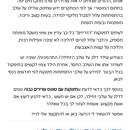
אנחנו ,ההורים שמחים לראות שהילדים שלנו מתקדמים יפה
בתחום המוטורי. אך לפי המחקרים ידוע שתינוק שדילג על שלב
בהתפתחות עלול לסבול מליקויי למידה, בעיות קשב וריכוז,
מופנמות ובעיות רגשיות.
לעיתים לתינוקות "הזריזים" כל-כך עדיין אין שיווי משקל מפותח
מספיק, והדבר עלול לגרום להליכה לא יציבה ונפילות רבות,
והליכה על קצות האצבעות.
כשידוע שילד דילג על שלב הזחילה/ התהפכות/ ישיבה יש
לשחזר אתו את השלב החסר, אחרת הילד צפוי לקשיים בתיפקוד
בגיל הבוגר. למידע על
שלבי התפתחות תינוקות לפי חודשים כנסי
לכאן
.
בנוסף לכך כדאי לדעת ש
תינוקות עם טונוס שרירים גבוה
נוטים
לדלג על שלבי זחילה, לכן אם יש חשש , כדאי להגיע ליעוץ אם
אשת מקצוע. אשמח לעזור לך בכל שאלה!
אפשר להשאיר לי הודעה כאן
או להתקשר אלי לנייד.