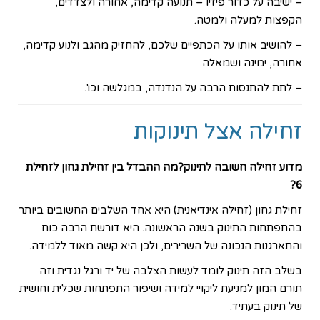
– ישיבה על
כדור פיזיו
– תנועה קדימה, אחורה ולצדדים,
הקפצות למעלה ולמטה.
– להושיב אותו על הכתפיים שלכם, להחזיק מהגב ולנוע קדימה,
אחורה, ימינה ושמאלה.
– לתת להתנסות הרבה על הנדנדה, במגלשה וכו'.
זחילה אצל תינוקות
מדוע זחילה חשובה לתינוק?מה ההבדל בין זחילת גחון לזחילת
6?
זחילת גחון (זחילה אינדיאנית) היא אחד השלבים החשובים ביותר
בהתפתחות התינוק בשנה הראשונה. היא דורשת הרבה כוח
והתארגנות הנכונה של השרירים, ולכן היא קשה מאוד ללמידה.
בשלב הזה תינוק לומד לעשות הצלבה של יד ורגל נגדית וזה
תורם המון למניעת ליקויי למידה ושיפור התפתחות שכלית וחושית
של תינוק בעתיד.