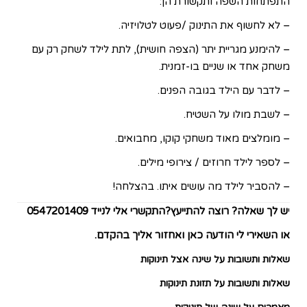
התפתחות השפה ותקשורת הן:
– לא לחשוף את התינוק /פעוט לטלויזיה.
– להימנע מגריית יתר (הצפה חושית), לתת לילד לשחק רק עם
משחק אחד או שניים בו-זמנית.
– לדבר עם הילד בגובה הפנים.
– לשבת מולו על השטיח.
– מומלצים מאוד משחקי קוקו, מחבואים.
– לספר לילד חרוזים / צירופי מילים.
– להסביר לילד מה עושים איתו. בהצלחה!
י
ש לך שאלה? רוצה להתייעץ?התקשרי אלי לנייד 0547201409
או
השאירי לי הודעה כאן
ואחזור אליך בהקדם.
שאלות ותשובות על שינה אצל תינוקות
שאלות ותשובות על תזונת תינוקות