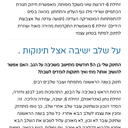
זחילת 6-דורשת שיווי משקל מפותח, מאפשרת חיזוק חגורת
הכתפיים ושרירי פלג גוף העליון והתחתון. מהווה בסיס
להתפתחות המוטוריקה העדינה (תנועה עדינה של אצבעות
הידיים). זחילת 6 מאפשרת התקדמות מהירה מאוד ועוזרת
לתינוק לפתח בטחון עצמי.
על שלב ישיבה אצל תינוקות .
התינוק שלי בן ה5 חודשים מתיישב משכיבה על הגב. האם אפשר
להושיב אותו? מתי ואיך תינוקות לומדים לשבת?
תינוק בשנה הראשונה
מתפתח ועובר שלבים רבים
.
הרמת הראש בשכיבה על הבטן, התהפכות מגב לבטן וחזרה,
זחילת גחון (אינדיאנית), זחילת 6, ישיבה, עמידה והליכה. זה
הסדר הנכון וכשתינוק עובר שלב אחרי שלב, כך גופו מתחזק
ומכין את עצמו לשלב הבא אחריו. כל שלב בשנה הראשונה
שתינוק עובר לא נכון, לא מאורגן עלול לשבש את השלב הבא
אחריו ולהביא להליכה לא יציבה, עם נפילות, קושי בריצה, טיפוס