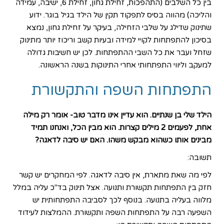
בין כל השלבים (התהפכות, זחילת גחון, זחילת 6, ישיבה, עמידה
והליכה) מהווה בסיס לתפקוד תקין של הילד בגיל בוגר. ידוע
שתינוק שדילג על שלבי הזחילה, בעיקר על זחילת גחון, נמצא
בסיכון להתפתחות לקויי למידה ובעיות קשב וריכוז יותר מתינוק
שזחל ועבר את כל השבי ההתפתחות. לכן יש חשיבות גדולה
למעקב וליווי התפתחותי אחרי התינוקות בשנה הראשונה.
התפתחות השפה והתקשורת
הילד שלי בן שנתיים. הוא עדיין אינו מדבר טוב- אומר רק מילה
אחת, לפעמים 2 מילים קצרות. הוא מבין הכל, ואנחנו תמיד
מבינים אותו כשהוא מבקש משהו. האם יש סיבה לדאגה?
תשובה:
לפי מה שאת מתארת, אין סיבה לדאגה. לפי המחקרים יש קשר
חזק בין התפתחות תקשורת ותנועה. אצל תינוק בד"כ עליה במלל
מלווה בעליה בתנועה. בנוסף לכך לסביבה
התפתחות
ית יש
השפעה רבה על התפתחות השפה ותקשורת. ההמלצות לעידוד