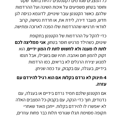
כל המצבים שגורמים לקטנטנים להיות בחוסר שקט
וחוסר בטחון משפיעים על איכות השינה ועל ההרדמות
שלהם. כאשר הקטנטן עובר שינויים, לדוגמא כניסה לגן
חדש, מעבר דירה, לידת אח, או חרדת נטישה, קרוב
לוודאי תרגישו שההרדמות שלו הפכה לארוכה ומתישה.
כדי להקל על ההרדמות של הקטנטן בתקופת
שינוים, כשהילד מרגיש חוסר בטחון,
אני ממליצה לכם
לתת לו מענה ולא לחשוש לתת לו המון ידיים
, הוא
זקוק להמון חום ואהבה. תהיו שם בשבילו, אבל תנסו
למנוע יצירת הרגלים לא בריאים, כמו הרדמות
בידיים, בעגלה, עם בקבוק, עד כמה שניתן.
4-תינוק לא נרדם בקלות אם הוא רגיל להירדם עם
עזרה.
אם הקטנטן שלכם תמיד נרדם בידיים או בעגלה, עם
נדנודים, תוך כדי הנקה, עם בקבוק-כל המצבים האלה
לא יאפשרו לו להירדם בקלות. ייתכן מאוד שאחרי
תקופה מסוימת תגלו שגורמי תלות כבר פחות עוזרים,